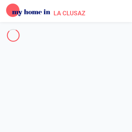
LA CLUSAZ
La Clusaz
-
Votre recherche
SEARCH
Vos filtres
Appliquer
Arriving